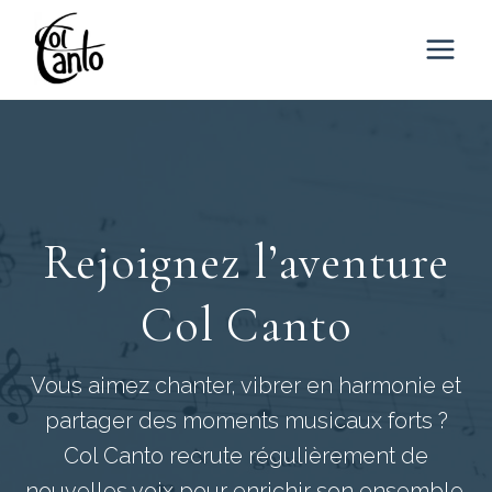
Aller
au
contenu
Rejoignez l’aventure
Col Canto
Vous aimez chanter, vibrer en harmonie et
partager des moments musicaux forts ?
Col Canto recrute régulièrement de
nouvelles voix pour enrichir son ensemble.