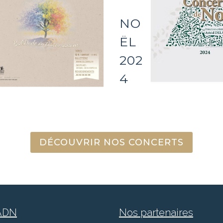
NO
ËL
202
4
DÉCOUVRIR NOS CONCERTS
 ADN
Nos partenaires