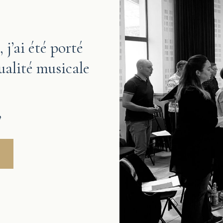
 j’ai été porté
qualité musicale
é