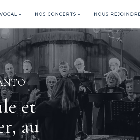
 VOCAL
NOS CONCERTS
NOUS REJOINDR
CANTO
le et
er, au