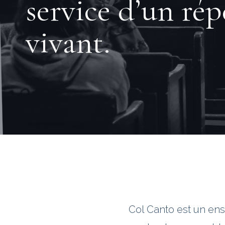
service d’un rép
vivant.
Col Canto est un ens