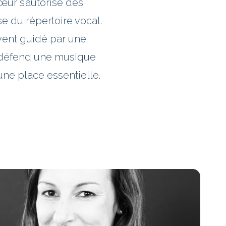
hœur s’autorise des
e du répertoire vocal.
ent guidé par une
to défend une musique
une place essentielle.