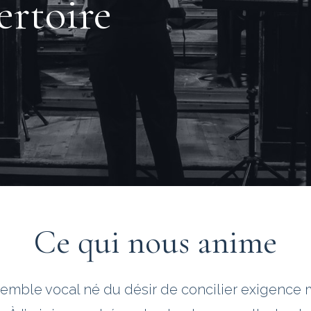
ertoire
Ce qui nous anime
emble vocal né du désir de concilier exigence m