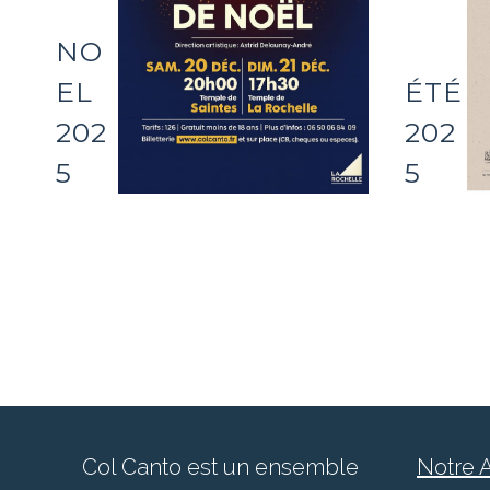
NO
EL
ÉTÉ
202
202
5
5
Col Canto est un ensemble
Notre