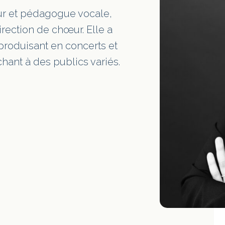
ur et pédagogue vocale,
rection de chœur. Elle a
produisant en concerts et
hant à des publics variés.