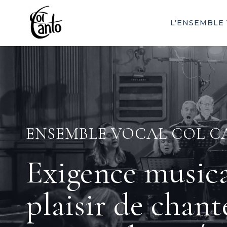
Aller
au
L’ENSEMBLE
contenu
ENSEMBLE VOCAL COL 
Exigence musica
plaisir de chant