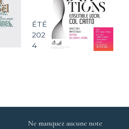
ÉTÉ
202
4
Ne manquez aucune note